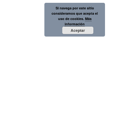
Si navega por este sitio
consideramos que acepta el
uso de cookies.
Más
información
Aceptar