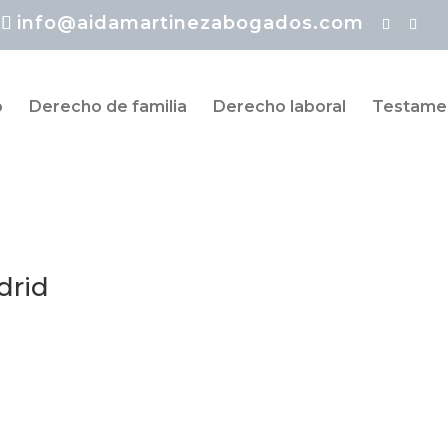
info@aidamartinezabogados.com
o
Derecho de familia
Derecho laboral
Testamen
drid