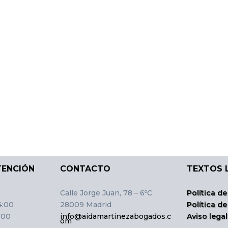
TENCIÓN
CONTACTO
TEXTOS 
Calle Jorge Juan, 78 – 6ºC
Política de
4:00
28009 Madrid
Política d
:00
info@aidamartinezabogados.c
Aviso lega
om